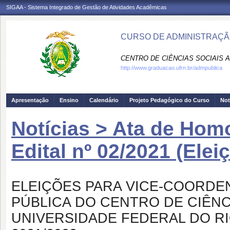
SIGAA - Sistema Integrado de Gestão de Atividades Acadêmicas
CURSO DE ADMINISTRAÇÃO
CENTRO DE CIÊNCIAS SOCIAIS A
http://www.graduacao.ufrn.br/admpublica
Apresentação
Ensino
Calendário
Projeto Pedagógico do Curso
Not
Notícias > Ata de Hom
Edital nº 02/2021 (Ele
ELEIÇÕES PARA VICE-COORD
PÚBLICA DO CENTRO DE CIÊNCI
UNIVERSIDADE FEDERAL DO RI