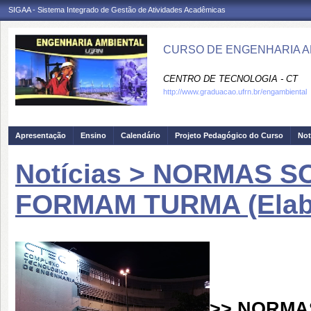
SIGAA - Sistema Integrado de Gestão de Atividades Acadêmicas
CURSO DE ENGENHARIA AM
CENTRO DE TECNOLOGIA - CT
http://www.graduacao.ufrn.br/engambiental
Apresentação
Ensino
Calendário
Projeto Pedagógico do Curso
Not
Notícias > NORMAS S
FORMAM TURMA (Elabor
>> NORMA