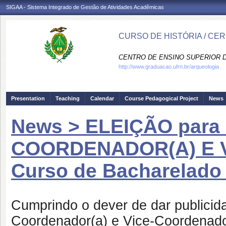
SIGAA - Sistema Integrado de Gestão de Atividades Acadêmicas
CURSO DE HISTÓRIA / CE
CENTRO DE ENSINO SUPERIOR D
http://www.graduacao.ufrn.br/arqueologia
Presentation
Teaching
Calendar
Course Pedagogical Project
News
News > ELEIÇÃO para 
COORDENADOR(A) E 
Curso de Bacharelado 
Cumprindo o dever de dar publicida
Coordenador(a) e Vice-Coordenado