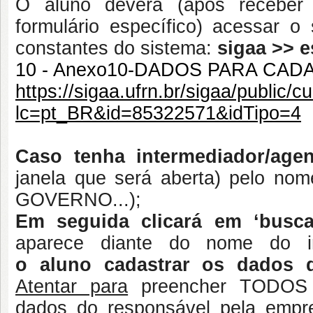
O aluno deverá (após receber
formulário específico) acessa
constantes do sistema:
sigaa >> e
10 - Anexo10-DADOS PARA CA
https://sigaa.ufrn.br/sigaa/public/
lc=pt_BR&id=85322571&idTipo=4
Caso tenha intermediador
/age
janela que será aberta) pelo n
GOVERNO...);
Em seguida clicará em
‘
busca
aparece diante do nome do in
o
aluno
cadastrar
os dados 
Atentar para
preencher TODOS 
dados do responsável pela empr