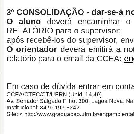
3º
CONSOLIDAÇÃO
- dar-se-à 
O aluno
deverá encaminha
RELATÓRIO para o supervisor;
após recebê-los do supervisor, env
O orientador
deverá emitirá a not
relatório para o email da CCEA:
en
Em caso de dúvida entrar em conta
CCEA/CTEC/CT/UFRN (Unid. 14.49)
Av. Senador Salgado Filho, 300, Lagoa Nova, Na
Institucional: 84.99193-6242
Site: < http://www.graduacao.ufrn.br/engambiental