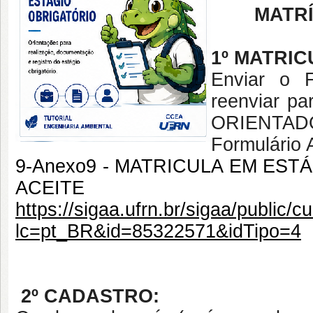
MATR
1º MATRIC
Enviar o 
reenviar pa
ORIENTAD
Formulári
9-Anexo9 - MATRICULA EM EST
ACEITE
https://sigaa.ufrn.br/sigaa/public/
lc=pt_BR&id=85322571&idTipo=4
2º
CADASTRO: