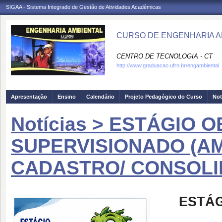
SIGAA - Sistema Integrado de Gestão de Atividades Acadêmicas
CURSO DE ENGENHARIA AM
CENTRO DE TECNOLOGIA - CT
http://www.graduacao.ufrn.br/engambiental
Apresentação
Ensino
Calendário
Projeto Pedagógico do Curso
Not
Notícias > ESTÁGIO 
SUPERVISIONADO (AM
CADASTRO/ CONSOL
ESTÁG