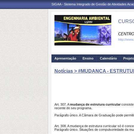
SIGAA - Sistema Integrado de Gestão de Atividades Ac
CURSO
CENTRO
http://www
Apresentação
Ensino
Calendário
Projet
Notícias > #MUDANÇA - ESTRU
Art. 307. A
mudança de estrutura curricular
consiste
recente do seu programa.
Parágrafo único. A Câmara de Graduação pode permitir
Art. 308. A mudança de estrutura curricular só é conce
Parágrafo único. Situações de compulsoriedade da mud