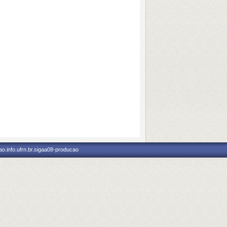
o.info.ufrn.br.sigaa08-producao