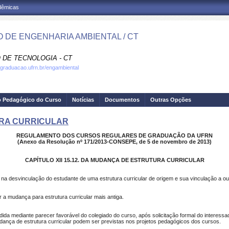
adêmicas
 DE ENGENHARIA AMBIENTAL / CT
 DE TECNOLOGIA - CT
.graduacao.ufrn.br/engambiental
o Pedagógico do Curso
Notícias
Documentos
Outras Opções
TURA CURRICULAR
REGULAMENTO DOS CURSOS REGULARES DE GRADUAÇÃO DA UFRN
(Anexo da Resolução nº 171/2013-CONSEPE, de 5 de novembro de 2013)
CAPÍTULO XII 15.12. DA MUDANÇA DE ESTRUTURA CURRICULAR
 na desvinculação do estudante de uma estrutura curricular de origem e sua vinculação a ou
 a mudança para estrutura curricular mais antiga.
dida mediante parecer favorável do colegiado do curso, após solicitação formal do interessa
ança de estrutura curricular podem ser previstas nos projetos pedagógicos dos cursos.