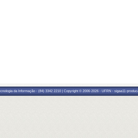
cnologia da Informação - (84) 3342 2210 | Copyright © 2006-2026 - UFRN - sigaa11-produca