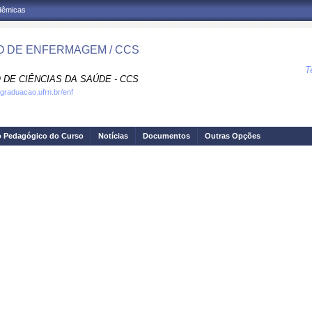
adêmicas
 DE ENFERMAGEM / CCS
T
 DE CIÊNCIAS DA SAÚDE - CCS
.graduacao.ufrn.br/enf
o Pedagógico do Curso
Notícias
Documentos
Outras Opções