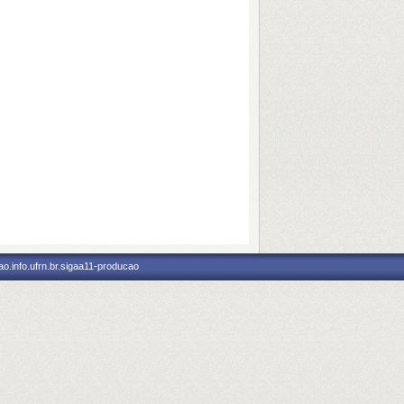
o.info.ufrn.br.sigaa11-producao