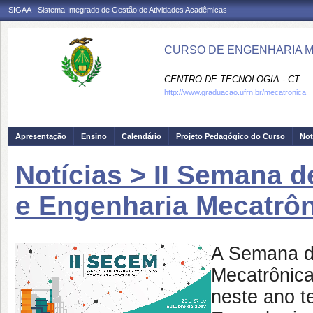
SIGAA - Sistema Integrado de Gestão de Atividades Acadêmicas
CURSO DE ENGENHARIA M
CENTRO DE TECNOLOGIA - CT
http://www.graduacao.ufrn.br/mecatronica
Apresentação
Ensino
Calendário
Projeto Pedagógico do Curso
Not
Notícias > II Semana 
e Engenharia Mecatrô
A Semana d
Mecatrônic
neste ano t