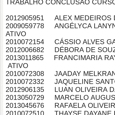
TRABALHO CONCLUSÃO CURSO
2012905951 ALEX M
2009059778 ANGÉLYC
ATIVO
2010072154 CÁSSI
2012006682 DÉBORA
2013011865 FRANCIMARIA R
ATIVO
2010072308 JAADAY
2010072332 JAQUELI
2012906135 LUAN OL
2013050729 MARCELO A
2013045676 RAFAELA OLI
2010072510 THAYSE DAYA