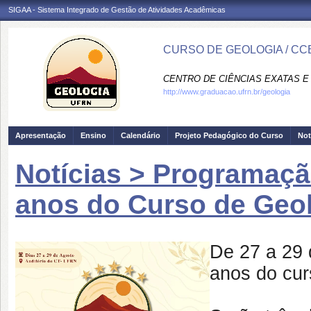
SIGAA - Sistema Integrado de Gestão de Atividades Acadêmicas
CURSO DE GEOLOGIA / CC
CENTRO DE CIÊNCIAS EXATAS E 
http://www.graduacao.ufrn.br/geologia
Apresentação
Ensino
Calendário
Projeto Pedagógico do Curso
Not
Notícias > Programaç
anos do Curso de Geo
De 27 a 29 
anos do cu