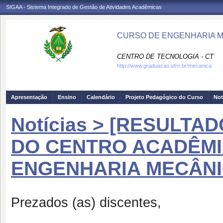
SIGAA - Sistema Integrado de Gestão de Atividades Acadêmicas
CURSO DE ENGENHARIA M
CENTRO DE TECNOLOGIA - CT
http://www.graduacao.ufrn.br/mecanica
Apresentação
Ensino
Calendário
Projeto Pedagógico do Curso
Not
Notícias > [RESULTAD
DO CENTRO ACADÊMI
ENGENHARIA MECÂNIC
Prezados (as) discentes,