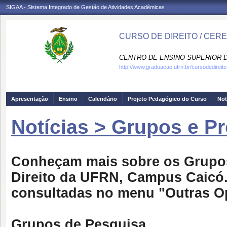
SIGAA - Sistema Integrado de Gestão de Atividades Acadêmicas
CURSO DE DIREITO / CER
CENTRO DE ENSINO SUPERIOR D
http://www.graduacao.ufrn.br/cursodedireito
Apresentação
Ensino
Calendário
Projeto Pedagógico do Curso
Not
Notícias > Grupos e Pr
Conheçam mais sobre os Grupos
Direito da UFRN, Campus Caicó
consultadas no menu "Outras O
Grupos de Pesquisa