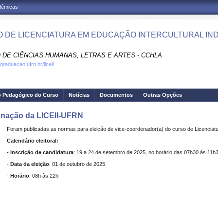
adêmicas
 DE LICENCIATURA EM EDUCAÇÃO INTERCULTURAL IND
 DE CIÊNCIAS HUMANAS, LETRAS E ARTES - CCHLA
graduacao.ufrn.br/liceii
o Pedagógico do Curso
Notícias
Documentos
Outras Opções
denação da LICEII-UFRN
Foram publicadas as normas para eleição de vice-coordenador(a) do curso de Licenciat
Calendário eleitoral:
- Inscrição de candidatura
: 19 a 24 de setembro de 2025, no horário das 07h30 às 11h3
-
Data da eleição
:
01 de outubro de 2025
-
Horário
: 08h às 22h