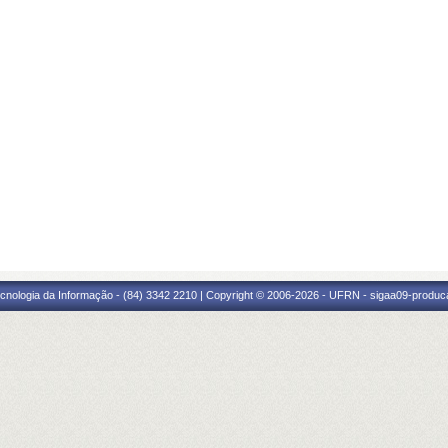
cnologia da Informação - (84) 3342 2210 | Copyright © 2006-2026 - UFRN - sigaa09-produca