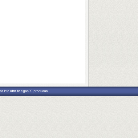
o.info.ufrn.br.sigaa09-producao