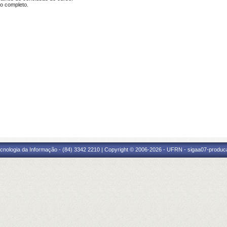
o completo.
cnologia da Informação - (84) 3342 2210 | Copyright © 2006-2026 - UFRN - sigaa07-produca