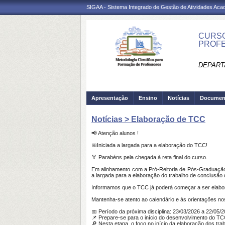
SIGAA - Sistema Integrado de Gestão de Atividades Ac
CURSO
PROFE
DEPART
Apresentação
Ensino
Notícias
Documen
Notícias > Elaboração de TCC
📢 Atenção alunos !
📅Iniciada a largada para a elaboração do TCC!
🏅 Parabéns pela chegada à reta final do curso.
Em alinhamento com a Pró-Reitoria de Pós-Graduação 
a largada para a elaboração do trabalho de conclusão
Informamos que o TCC já poderá começar a ser elabora
Mantenha-se atento ao calendário e às orientações no
📅 Período da próxima disciplina: 23/03/2026 a 22/05/
📌 Prepare-se para o início do desenvolvimento do TC
🔎 Nesta etapa, o foco no início da elaboração dos tr