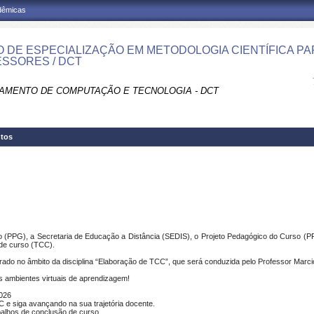
adêmicas
 DE ESPECIALIZAÇÃO EM METODOLOGIA CIENTÍFICA P
SSORES / DCT
AMENTO DE COMPUTAÇÃO E TECNOLOGIA - DCT
tos
(PPG), a Secretaria de Educação a Distância (SEDIS), o Projeto Pedagógico do Curso (PP
 de curso (TCC).
do no âmbito da disciplina “Elaboração de TCC”, que será conduzida pelo Professor Marci
s ambientes virtuais de aprendizagem!
2026
C e siga avançando na sua trajetória docente.
abalhos de conclusão de curso.