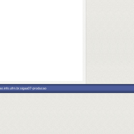
o.info.ufrn.br.sigaa07-producao