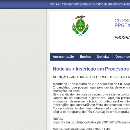
SIGAA - Sistema Integrado de Gestão de Atividades Ac
CURSO
PPGE/
PROGRA
Apresentação
Ensino
Notícias
Documen
Notícias > Inscrição em Processos 
ATENÇÃO CANDIDATOS DO CURSO DE GESTÃO AM
A partir de 1º de outubro de 2022 o acesso ao SIGAA pa
O candidato que possuir login pelo gov.br, deve ent
instruções do edital.
Se o candidato não possuir cadastro, o sistema gov.br 
Depois de se cadastrar e gerar seu login, no prime
prosseguir, deverá ser clicado no botão azul escrit
solicitações que constarão no Edital do processo selet
Os candidatos também encontrarão informações sobr
página do Programa de Pós-Graduação em Geografia
Notícia:
https://cchla.ufrn.br/ppge/index.php/28/09/2022/especial
Notícia cadastrada em 29/09/2022 11:49