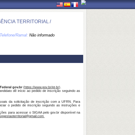
ÊNCIA TERRITORIAL /
Telefone/Ramal:
Não informado
Federal gov.br
(
https://www.gov.br/pt-br
).
ndidato dê início ao pedido de inscrição seguindo as
ssoais da solicitação de inscrição com a UFRN. Para
niciar o pedido de inscrição segundo as instruções e
ões para acessar o SIGAA pelo gov.br disponível na
spgestaoterritorial@gmail.com