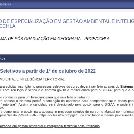
adêmicas
 DE ESPECIALIZAÇÃO EM GESTÃO AMBIENTAL E INTELIG
CCHLA
MA DE PÓS-GRADUAÇÃO EM GEOGRAFIA - PPGE/CCHLA
tos
Seletivos a partir de 1° de outubro de 2022
BIENTAL E INTELIGÊNCIA TERRITORIAL
ra solicitar inscrição no processos seletivos do curso deverá ser feito através do
Sistema 
rar com seu login e senha e o sistema gov.br o redirecionará para o SIGAA, para que o ca
o conduzirá para um formulário para que seja feito o cadastro.
iro acesso o sistema pedirá autorização do candidato para compartilhar seus dados pe
o “autorizar”. Assim, o candidato será direcionado pelo gov.br para o SIGAA, e poderá i
ivo.
e como usar o gov.br para acessar o processo seletivo do curso no Manual com orientaç
 pelo Site do PPGe/UFRN (
https://cchla.ufrn.br/ppge/
) ou solicitando o manual pelo e-mail
e
izacao-em-gestao-ambiental-e-inteligencia-territorial-edital-retificado