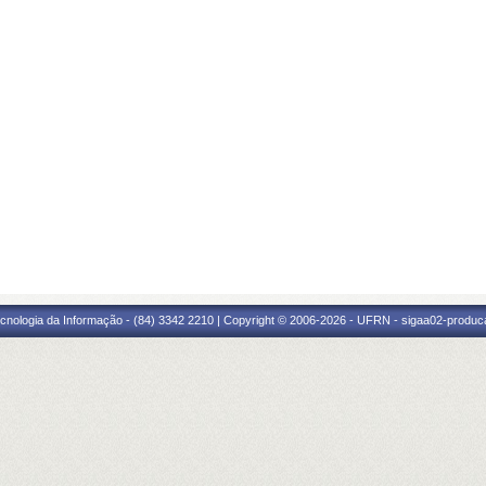
cnologia da Informação - (84) 3342 2210 | Copyright © 2006-2026 - UFRN - sigaa02-produca