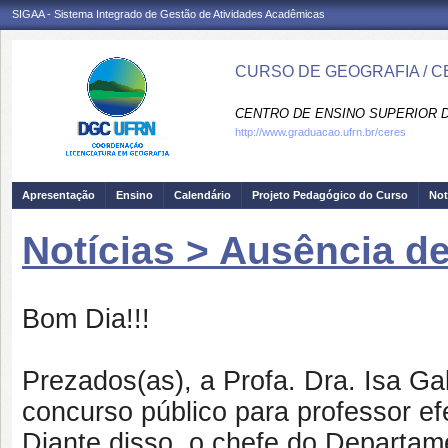
SIGAA - Sistema Integrado de Gestão de Atividades Acadêmicas
CURSO DE GEOGRAFIA / 
CENTRO DE ENSINO SUPERIOR D
http://www.graduacao.ufrn.br/ceres
Apresentação
Ensino
Calendário
Projeto Pedagógico do Curso
Not
Notícias > Ausência d
Bom Dia!!!
Prezados(as), a Profa. Dra. Isa Ga
concurso público para professor ef
Diante disso, o chefe do Departam