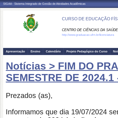
SIGAA - Sistema Integrado de Gestão de Atividades Acadêmicas
CURSO DE EDUCAÇÃO FÍSI
CENTRO DE CIÊNCIAS DA SAÚDE
http://www.graduacao.ufrn.br/licenciatura
Apresentação
Ensino
Calendário
Projeto Pedagógico do Curso
Not
Notícias > FIM DO P
SEMESTRE DE 2024.1 -
Prezados (as),
Informamos que dia 19/07/2024 será