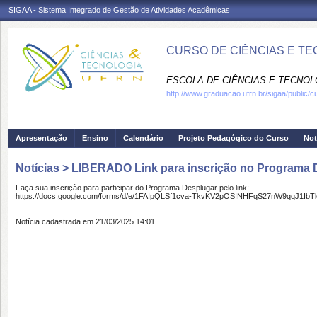
SIGAA - Sistema Integrado de Gestão de Atividades Acadêmicas
CURSO DE CIÊNCIAS E TE
ESCOLA DE CIÊNCIAS E TECNOLO
http://www.graduacao.ufrn.br/sigaa/public/c
Apresentação
Ensino
Calendário
Projeto Pedagógico do Curso
Not
Notícias > LIBERADO Link para inscrição no Programa 
Faça sua inscrição para participar do Programa Desplugar pelo link:
https://docs.google.com/forms/d/e/1FAIpQLSf1cva-TkvKV2pOSINHFqS27nW9qqJ1Ib
Notícia cadastrada em 21/03/2025 14:01