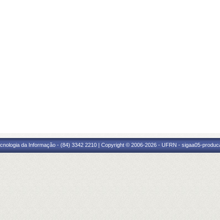
cnologia da Informação - (84) 3342 2210 | Copyright © 2006-2026 - UFRN - sigaa05-produca