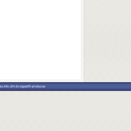
o.info.ufrn.br.sigaa05-producao