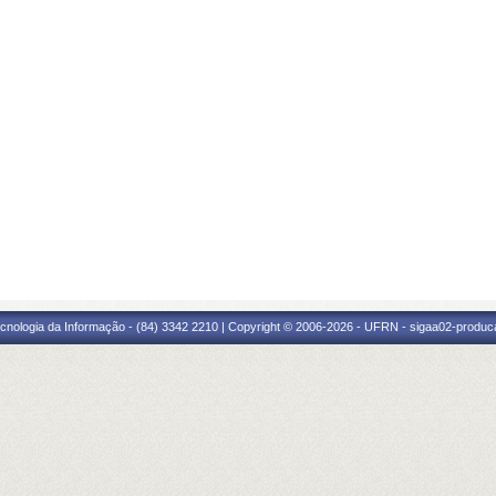
cnologia da Informação - (84) 3342 2210 | Copyright © 2006-2026 - UFRN - sigaa02-produca