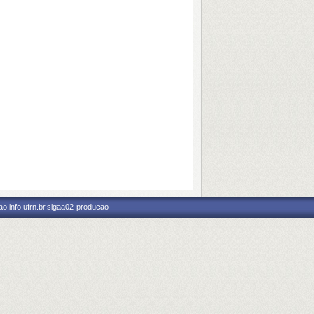
o.info.ufrn.br.sigaa02-producao