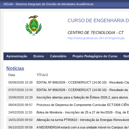
SIGAA - Sistema Integrado de Gestão de Atividades Acadêmicas
CURSO DE ENGENHARIA DE
CENTRO DE TECNOLOGIA - CT
http://www.graduacao.ufrn.br/engenergia
Apresentação
Ensino
Calendário
Projeto Pedagógico do Curso
Not
Notícias
Data
TÍTULO
05/08/2026 15:28
EDITAL Nº 806/2026 - CCEENERG/CT (14.00.10) - Resultado Class
07/07/2026 13:34
EDITAL Nº 806/2026 - CCEENERG/CT (14.00.10) - Resultado da 
15/06/2026 10:29
Inscrições abertas para a Seleção de Ênfase 2026.2, para alunos
08/04/2026 09:57
Processo de Dispensa do Componente Curricular ECT3308 CIÊN
24/02/2026 11:53
Bolsa de Monitoria - Inscrições de 25 a 27 de fev/2026 - Eng. de E
16/01/2026 09:50
Alteração na turma PTR0610 - Introdução às Energias Renováv
06/10/2025 09:58
A NEOENERGIA estará com a sua unidade móvel no Campus da UF