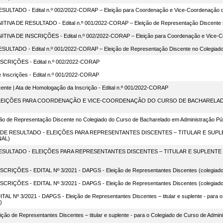
ADO - Edital n.º 002/2022-CORAP – Eleição para Coordenação e Vice-Coordenação 
A DE RESULTADO - Edital n.º 001/2022-CORAP – Eleição de Representação Discente n
A DE INSCRIÇÕES - Edital n.º 002/2022-CORAP – Eleição para Coordenação e Vice-C
ADO - Edital n.º 001/2022-CORAP – Eleição de Representação Discente no Colegiado
RIÇÕES - Edital n.º 002/2022-CORAP
e Inscrições - Edital n.º 001/2022-CORAP
ente | Ata de Homologação da Inscrição - Edital n.º 001/2022-CORAP
P ELEIÇÕES PARA COORDENAÇÃO E VICE-COORDENAÇÃO DO CURSO DE BACHARELADO
ção de Representação Discente no Colegiado do Curso de Bacharelado em Administração Pú
DE RESULTADO - ELEIÇÕES PARA REPRESENTANTES DISCENTES – TITULAR E SUPL
NAL)
SULTADO - ELEIÇÕES PARA REPRESENTANTES DISCENTES – TITULAR E SUPLENTE 
ÇÕES - EDITAL Nº 3/2021 - DAPGS - Eleição de Representantes Discentes (colegiado
ÇÕES - EDITAL Nº 3/2021 - DAPGS - Eleição de Representantes Discentes (colegiado
ITAL Nº 3/2021 - DAPGS - Eleição de Representantes Discentes – titular e suplente - para 
)
ção de Representantes Discentes – titular e suplente - para o Colegiado de Curso de Adm