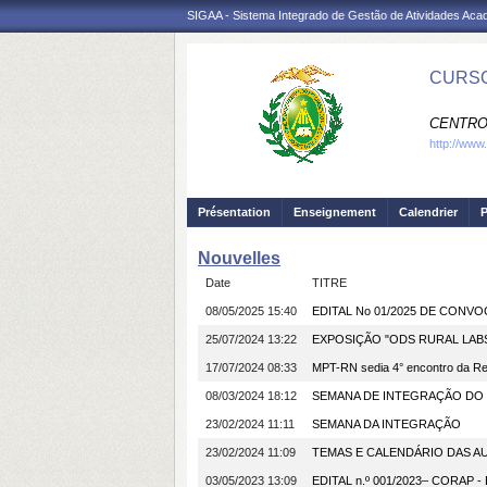
SIGAA - Sistema Integrado de Gestão de Atividades Ac
CURSO
CENTRO
http://www
Présentation
Enseignement
Calendrier
P
Nouvelles
Date
TITRE
08/05/2025 15:40
EDITAL No 01/2025 DE CONV
25/07/2024 13:22
EXPOSIÇÃO "ODS RURAL LABS"
17/07/2024 08:33
MPT-RN sedia 4° encontro da Re
08/03/2024 18:12
SEMANA DE INTEGRAÇÃO DO 
23/02/2024 11:11
SEMANA DA INTEGRAÇÃO
23/02/2024 11:09
TEMAS E CALENDÁRIO DAS A
03/05/2023 13:09
EDITAL n.º 001/2023– CORAP - E