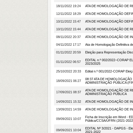
18/11/2022 19:24
ATA DE HOMOLOGAÇÃO DE RESULT
12/11/2022 18:29
ATA DE HOMOLOGAÇÃO DEFINITIV
10/11/2022 15:47
ATA DE HOMOLOGAÇÃO DEFINITIV
10/11/2022 15:44
ATA DE HOMOLOGAÇÃO DE RESULT
08/11/2022 20:37
ATA DE HOMOLOGAÇÃO DE INSC
04/11/2022 17:17
Ata de Homologação Definitiva d
01/11/2022 20:59
Eleição para Representação Disc
EDITAL n.º 002/2022–CORA
01/11/2022 06:57
2023/2025
25/10/2022 20:33
Edital n.º 001/2022-CORAP Elei
08:37 ATA DE HOMOLOGAÇÃO 
18/09/2021 06:27
ADMINISTRAÇÃO PÚBLICA (FI
ATA DE HOMOLOGAÇÃO DE RE
17/09/2021 08:37
ADMINISTRAÇÃO PÚBLICA
14/09/2021 15:32
ATA DE HOMOLOGAÇÃO DE INSCRI
13/09/2021 14:59
ATA DE HOMOLOGAÇÃO DE INSCRI
Ficha de Inscrição em Word - ED
09/09/2021 10:07
Pública/CCSA/UFRN (2021-2022
EDITAL Nº 3/2021 - DAPGS - Elei
09/09/2021 10:04
2021-2022