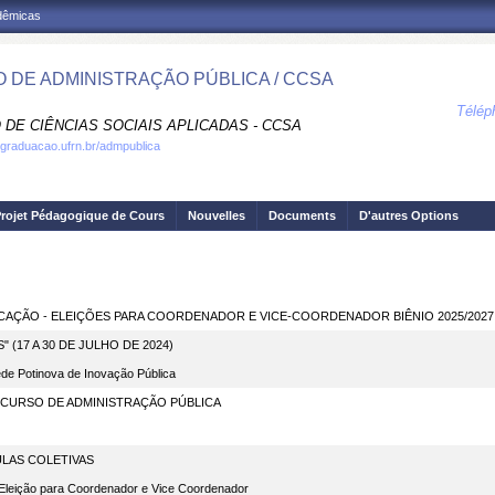
adêmicas
 DE ADMINISTRAÇÃO PÚBLICA / CCSA
Télép
 DE CIÊNCIAS SOCIAIS APLICADAS - CCSA
.graduacao.ufrn.br/admpublica
rojet Pédagogique de Cours
Nouvelles
Documents
D'autres Options
OCAÇÃO - ELEIÇÕES PARA COORDENADOR E VICE-COORDENADOR BIÊNIO 2025/2027
 (17 A 30 DE JULHO DE 2024)
de Potinova de Inovação Pública
CURSO DE ADMINISTRAÇÃO PÚBLICA
ULAS COLETIVAS
leição para Coordenador e Vice Coordenador