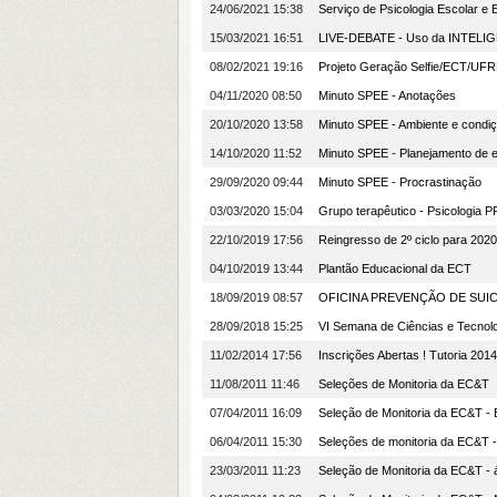
24/06/2021 15:38
Serviço de Psicologia Escolar e
15/03/2021 16:51
LIVE-DEBATE - Uso da INTELIG
08/02/2021 19:16
Projeto Geração Selfie/ECT/
04/11/2020 08:50
Minuto SPEE - Anotações
20/10/2020 13:58
Minuto SPEE - Ambiente e condi
14/10/2020 11:52
Minuto SPEE - Planejamento de 
29/09/2020 09:44
Minuto SPEE - Procrastinação
03/03/2020 15:04
Grupo terapêutico - Psicologia
22/10/2019 17:56
Reingresso de 2º ciclo para 2020
04/10/2019 13:44
Plantão Educacional da ECT
18/09/2019 08:57
OFICINA PREVENÇÃO DE SUIC
28/09/2018 15:25
VI Semana de Ciências e Tecnol
11/02/2014 17:56
Inscrições Abertas ! Tutoria 2014
11/08/2011 11:46
Seleções de Monitoria da EC&T
07/04/2011 16:09
Seleção de Monitoria da EC&T 
06/04/2011 15:30
Seleções de monitoria da EC&T 
23/03/2011 11:23
Seleção de Monitoria da EC&T - á