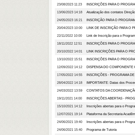
23/08/2023 11:23
INSCRIÇÕES PARA O PROGRA
13/06/2023 14:18
Atualização dos contatos Direç
24/05/2023 16:21
INSCRIÇÃO PARA O PROGRAM
20/04/2023 10:00
LINK DE INSCRIÇÃO PARA O
22/11/2022 10:00
Link de Inscrição para o Progra
18/11/2022 12:51
INSCRIÇÕES PARA O PROGRA
20/10/2022 14:01
LINK INSCRIÇÕES PARA O P
13/10/2022 15:51
INSCRIÇÕES PARA O PROGRA
12/09/2022 14:12
DISPENSA DO COMPONENTE C
17/05/2022 14:55
INSCRIÇÕES - PROGRAMA DE
28/04/2022 14:18
IMPORTANTE: Datas dos Proced
24/03/2022 13:59
CONTATOS DA COORDENAÇÃO
19/11/2021 14:00
INSCRIÇÕES ABERTAS - PRO
15/10/2021 14:12
Inscrições abertas para o Progr
12/07/2021 19:14
Plataforma da Secretaria Acadêm
24/06/2021 19:40
Inscrições abertas para o Progr
24/06/2021 15:40
Programa de Tutoria