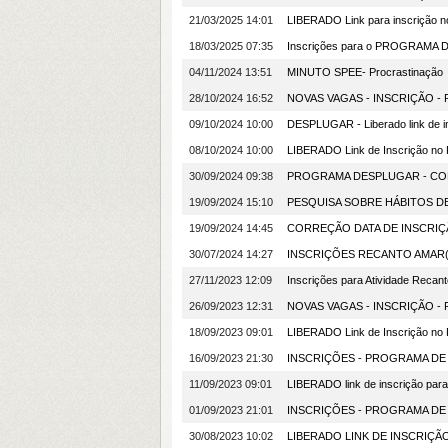
21/03/2025 14:01
LIBERADO Link para inscrição 
18/03/2025 07:35
Inscrições para o PROGRAMA
04/11/2024 13:51
MINUTO SPEE- Procrastinação
28/10/2024 16:52
NOVAS VAGAS - INSCRIÇÃO 
09/10/2024 10:00
DESPLUGAR - Liberado link de i
08/10/2024 10:00
LIBERADO Link de Inscrição no 
30/09/2024 09:38
PROGRAMA DESPLUGAR - CO
19/09/2024 15:10
PESQUISA SOBRE HÁBITOS DE
19/09/2024 14:45
CORREÇÃO DATA DE INSCRIÇ
30/07/2024 14:27
INSCRIÇÕES RECANTO AMAR(
27/11/2023 12:09
Inscrições para Atividade Reca
26/09/2023 12:31
NOVAS VAGAS - INSCRIÇÃO 
18/09/2023 09:01
LIBERADO Link de Inscrição 
16/09/2023 21:30
INSCRIÇÕES - PROGRAMA DE
11/09/2023 09:01
LIBERADO link de inscrição p
01/09/2023 21:01
INSCRIÇÕES - PROGRAMA DE
30/08/2023 10:02
LIBERADO LINK DE INSCRIÇÃ