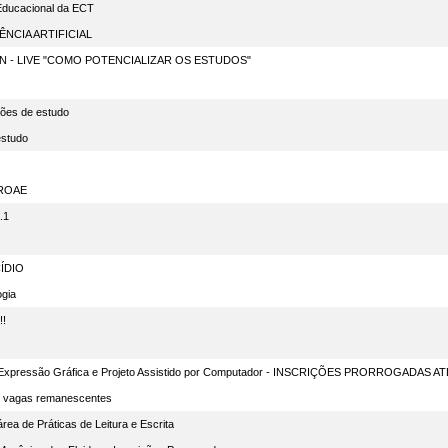
 Educacional da ECT
ÊNCIA ARTIFICIAL
UFRN - LIVE "COMO POTENCIALIZAR OS ESTUDOS"
ções de estudo
estudo
 PROAE
.1
ÍDIO
ogia
!!
- Expressão Gráfica e Projeto Assistido por Computador - INSCRIÇÕES PRORROGADAS ATÉ
- vagas remanescentes
rea de Práticas de Leitura e Escrita