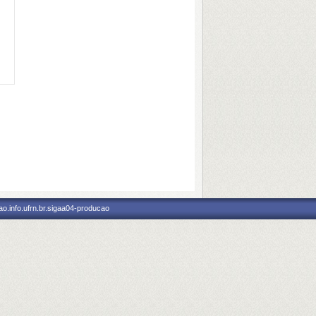
o.info.ufrn.br.sigaa04-producao