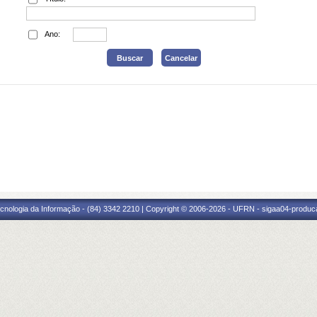
Ano:
cnologia da Informação - (84) 3342 2210 | Copyright © 2006-2026 - UFRN - sigaa04-produca