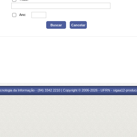
Ano:
cnologia da Informação - (84) 3342 2210 | Copyright © 2006-2026 - UFRN - sigaa12-produca