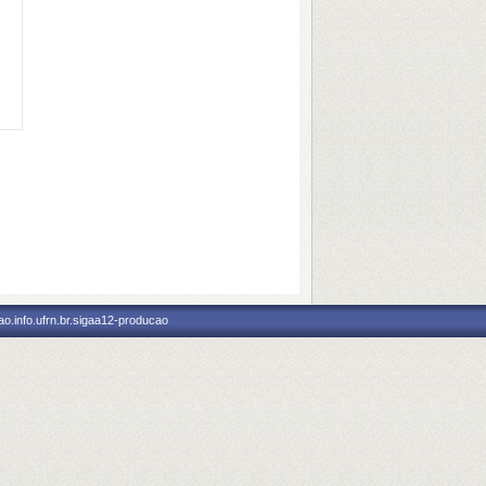
o.info.ufrn.br.sigaa12-producao