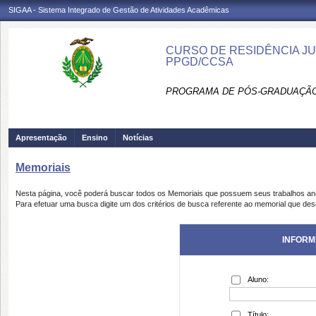
SIGAA - Sistema Integrado de Gestão de Atividades Acadêmicas
CURSO DE RESIDÊNCIA JUD
PPGD/CCSA
PROGRAMA DE PÓS-GRADUAÇÃO 
Apresentação
Ensino
Notícias
Memoriais
Nesta página, você poderá buscar todos os Memoriais que possuem seus trabalhos a
Para efetuar uma busca digite um dos critérios de busca referente ao memorial que des
INFORM
Aluno:
Título: