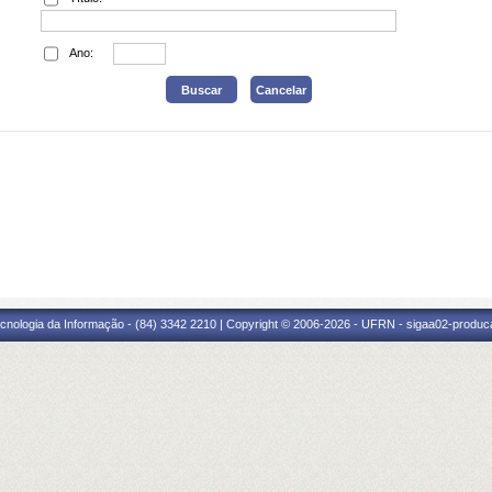
Ano:
cnologia da Informação - (84) 3342 2210 | Copyright © 2006-2026 - UFRN - sigaa02-produca