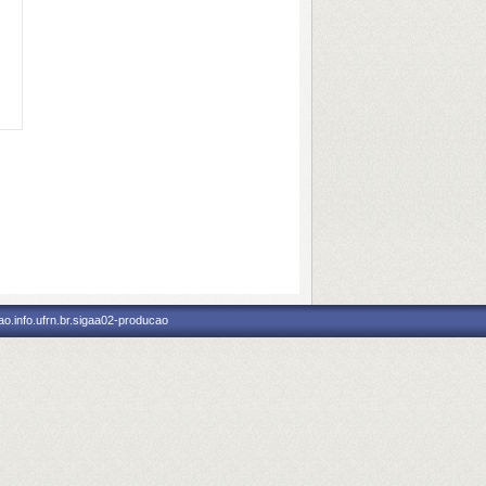
o.info.ufrn.br.sigaa02-producao