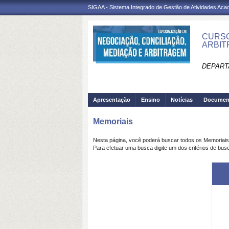
SIGAA - Sistema Integrado de Gestão de Atividades Ac
CURSO
ARBIT
DEPARTA
Apresentação
Ensino
Notícias
Documen
Memoriais
Nesta página, você poderá buscar todos os Memoriai
Para efetuar uma busca digite um dos critérios de bus