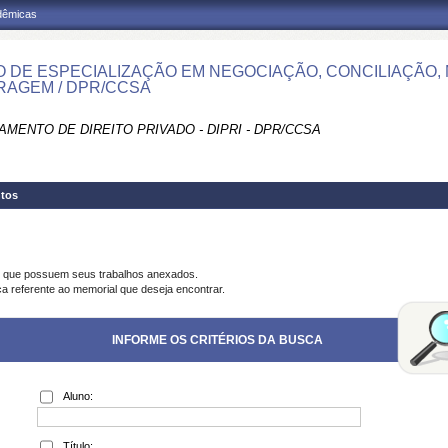
adêmicas
 DE ESPECIALIZAÇÃO EM NEGOCIAÇÃO, CONCILIAÇÃO,
RAGEM / DPR/CCSA
MENTO DE DIREITO PRIVADO - DIPRI - DPR/CCSA
tos
s que possuem seus trabalhos anexados.
ca referente ao memorial que deseja encontrar.
INFORME OS CRITÉRIOS DA BUSCA
Aluno:
Título: