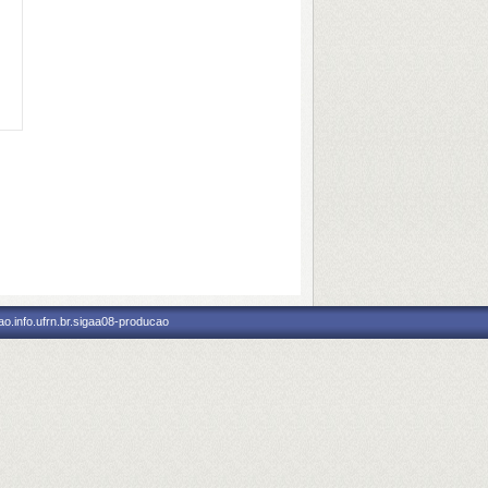
o.info.ufrn.br.sigaa08-producao