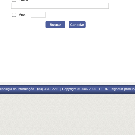
Ano:
cnologia da Informação - (84) 3342 2210 | Copyright © 2006-2026 - UFRN - sigaa08-produca