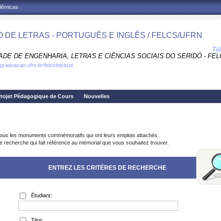
adêmicas
 DE LETRAS - PORTUGUÊS E INGLÊS / FELCS/UFRN
Té
DE DE ENGENHARIA, LETRAS E CIÊNCIAS SOCIAIS DO SERIDÓ - FEL
graduacao.ufrn.br/felcsletraspi
rojet Pédagogique de Cours
Nouvelles
ous les monuments commémoratifs qui ont leurs emplois attachés.
de recherche qui fait référence au mémorial que vous souhaitez trouver.
ENTREZ LES CRITÈRES DE RECHERCHE
Étudiant:
Titre: