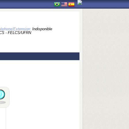
léphone/Extension:
Indisponible
CS - FELCS/UFRN