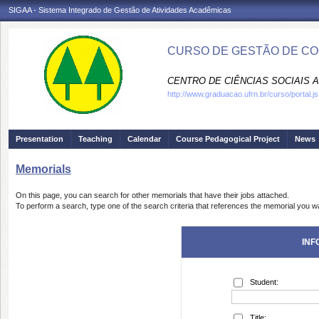
SIGAA - Sistema Integrado de Gestão de Atividades Acadêmicas
CURSO DE GESTÃO DE CO
CENTRO DE CIÊNCIAS SOCIAIS A
http://www.graduacao.ufrn.br/curso/portal.js
Presentation
Teaching
Calendar
Course Pedagogical Project
News
Memorials
On this page, you can search for other memorials that have their jobs attached.
To perform a search, type one of the search criteria that references the memorial you wa
INF
Student:
Title: