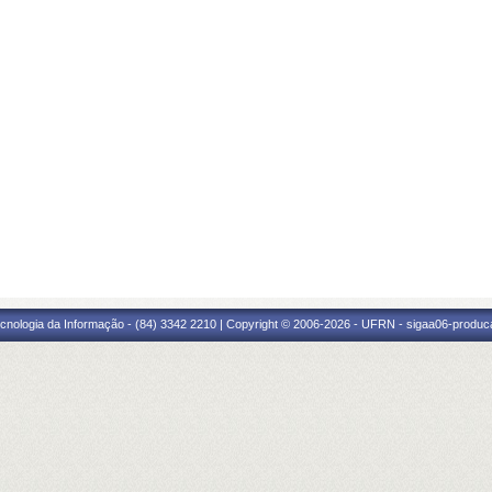
cnologia da Informação - (84) 3342 2210 | Copyright © 2006-2026 - UFRN - sigaa06-produca