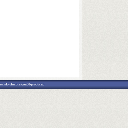
o.info.ufrn.br.sigaa06-producao