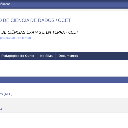
adêmicas
 DE CIÊNCIA DE DADOS / CCET
 DE CIÊNCIAS EXATAS E DA TERRA - CCET
.graduacao.ufrn.br/bcd
o Pedagógico do Curso
Notícias
Documentos
res (ACC)
C)