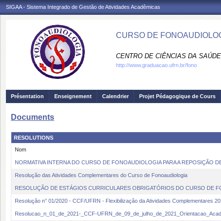
SIGAA - Sistema Integrado de Gestão de Atividades Acadêmicas
CURSO DE FONOAUDIOLOG
CENTRO DE CIÊNCIAS DA SAÚDE
http://www.graduacao.ufrn.br/fono
Présentation
Enseignement
Calendrier
Projet Pédagogique de Cours
Documents
RESOLUTIONS
Nom
NORMATIVA INTERNA DO CURSO DE FONOAUDIOLOGIA PARA A REPOSIÇÃO D
Resolução das Atividades Complementares do Curso de Fonoaudiologia
RESOLUÇÃO DE ESTÁGIOS CURRICULARES OBRIGATÓRIOS DO CURSO DE 
Resolução n° 01/2020 - CCF/UFRN - Flexibilização da Atividades Complementares 2
Resolucao_n_01_de_2021-_CCF-UFRN_de_09_de_julho_de_2021_Orientacao_Aca