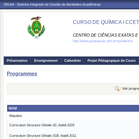
SIGAA - Sistema Integrado de Gestão de Atividades Acadêmicas
CURSO DE QUÍMICA / CCE
CENTRO DE CIÊNCIAS EXATAS E 
http://www.graduacao.ufrn.br/quimlicenc
Présentation
Enseignement
Calendrier
Projet Pédagogique de Cours
Programmes
: Voir prog
NOM
Matutino
Curriculum Structure Détails 02, établi 2020
Curriculum Structure Détails 01B, établi 2011