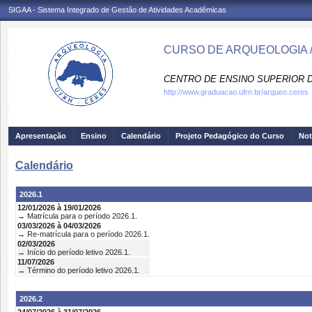
SIGAA - Sistema Integrado de Gestão de Atividades Acadêmicas
CURSO DE ARQUEOLOGIA 
CENTRO DE ENSINO SUPERIOR D
http://www.graduacao.ufrn.br/arqueo.ceres
Apresentação
Ensino
Calendário
Projeto Pedagógico do Curso
Not
Calendário
2026.1
12/01/2026 à 19/01/2026
→ Matrícula para o período 2026.1.
03/03/2026 à 04/03/2026
→ Re-matrícula para o período 2026.1.
02/03/2026
→ Início do período letivo 2026.1.
11/07/2026
→ Término do período letivo 2026.1.
2026.2