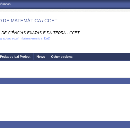
adêmicas
 DE MATEMÁTICA / CCET
 DE CIÊNCIAS EXATAS E DA TERRA - CCET
.graduacao.ufrn.br/matematica_EaD
Pedagogical Project
News
Other options