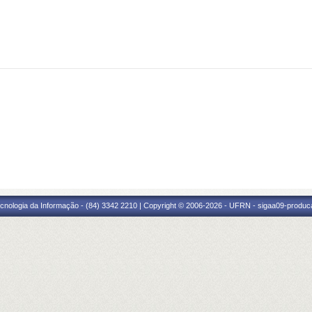
cnologia da Informação - (84) 3342 2210 | Copyright © 2006-2026 - UFRN - sigaa09-produca