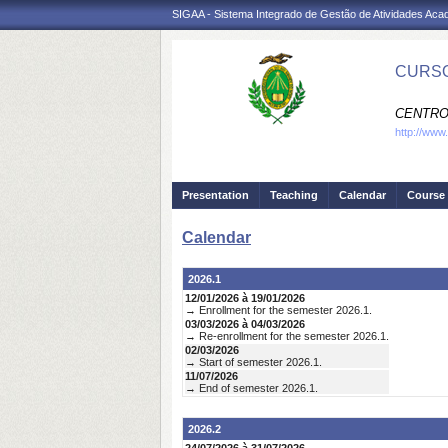
SIGAA - Sistema Integrado de Gestão de Atividades Ac
CURSO
CENTRO
http://www
Presentation
Teaching
Calendar
Course 
Calendar
2026.1
12/01/2026 à 19/01/2026
→ Enrollment for the semester 2026.1.
03/03/2026 à 04/03/2026
→ Re-enrollment for the semester 2026.1.
02/03/2026
→ Start of semester 2026.1.
11/07/2026
→ End of semester 2026.1.
2026.2