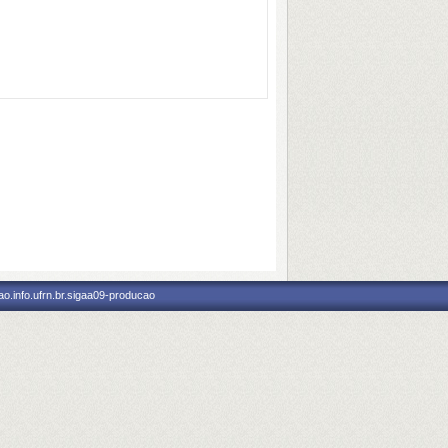
o.info.ufrn.br.sigaa09-producao