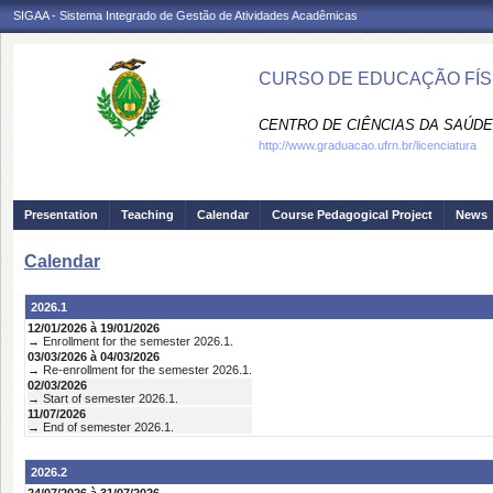
SIGAA - Sistema Integrado de Gestão de Atividades Acadêmicas
CURSO DE EDUCAÇÃO FÍSI
CENTRO DE CIÊNCIAS DA SAÚDE
http://www.graduacao.ufrn.br/licenciatura
Presentation
Teaching
Calendar
Course Pedagogical Project
News
Calendar
2026.1
12/01/2026 à 19/01/2026
→ Enrollment for the semester 2026.1.
03/03/2026 à 04/03/2026
→ Re-enrollment for the semester 2026.1.
02/03/2026
→ Start of semester 2026.1.
11/07/2026
→ End of semester 2026.1.
2026.2