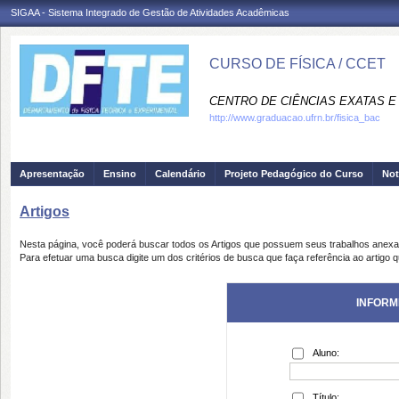
SIGAA - Sistema Integrado de Gestão de Atividades Acadêmicas
CURSO DE FÍSICA / CCET
CENTRO DE CIÊNCIAS EXATAS E 
http://www.graduacao.ufrn.br/fisica_bac
Apresentação
Ensino
Calendário
Projeto Pedagógico do Curso
Not
Artigos
Nesta página, você poderá buscar todos os Artigos que possuem seus trabalhos anex
Para efetuar uma busca digite um dos critérios de busca que faça referência ao artigo 
INFORM
Aluno:
Título: