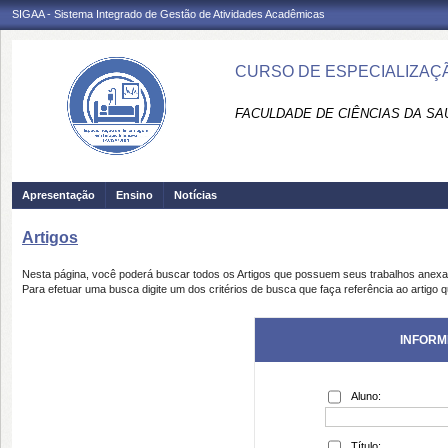
SIGAA - Sistema Integrado de Gestão de Atividades Acadêmicas
CURSO DE ESPECIALIZAÇÃ
FACULDADE DE CIÊNCIAS DA SAÚD
Apresentação
Ensino
Notícias
Artigos
Nesta página, você poderá buscar todos os Artigos que possuem seus trabalhos anex
Para efetuar uma busca digite um dos critérios de busca que faça referência ao artigo 
INFORM
Aluno:
Título: