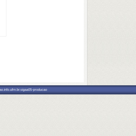
o.info.ufrn.br.sigaa05-producao