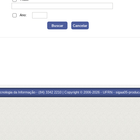
Ano:
cnologia da Informação - (84) 3342 2210 | Copyright © 2006-2026 - UFRN - sigaa05-produca