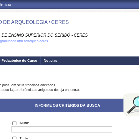
adêmicas
 DE ARQUEOLOGIA / CERES
 DE ENSINO SUPERIOR DO SERIDÓ - CERES
.graduacao.ufrn.br/arqueo.ceres
o Pedagógico do Curso
Notícias
ue possuem seus trabalhos anexados.
a que faça referência ao artigo que deseja encontrar.
INFORME OS CRITÉRIOS DA BUSCA
Aluno:
Título: