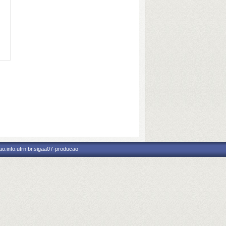
o.info.ufrn.br.sigaa07-producao