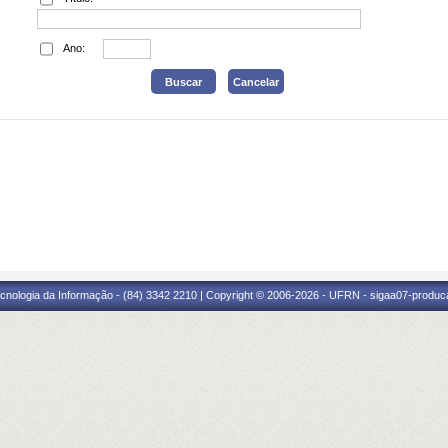
Ano:
cnologia da Informação - (84) 3342 2210 | Copyright © 2006-2026 - UFRN - sigaa07-produca