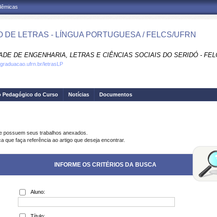
adêmicas
 DE LETRAS - LÍNGUA PORTUGUESA / FELCS/UFRN
DE DE ENGENHARIA, LETRAS E CIÊNCIAS SOCIAIS DO SERIDÓ - FEL
.graduacao.ufrn.br/letrasLP
o Pedagógico do Curso
Notícias
Documentos
ue possuem seus trabalhos anexados.
a que faça referência ao artigo que deseja encontrar.
INFORME OS CRITÉRIOS DA BUSCA
Aluno:
Título: