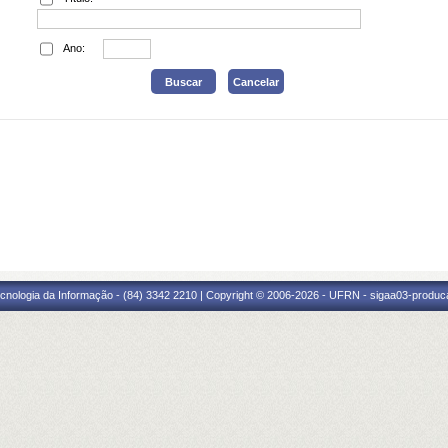
Ano:
cnologia da Informação - (84) 3342 2210 | Copyright © 2006-2026 - UFRN - sigaa03-produca