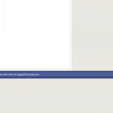
o.info.ufrn.br.sigaa03-producao