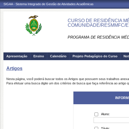
SIGAA - Sistema Integrado de Gestão de Atividades Acadêmicas
CURSO DE RESIDÊNCIA MÉD
COMUNIDADE/RESMMFC/E
PROGRAMA DE RESIDÊNCIA MÉD
Apresentação
Ensino
Calendário
Projeto Pedagógico do Curso
Not
Artigos
Nesta página, você poderá buscar todos os Artigos que possuem seus trabalhos anex
Para efetuar uma busca digite um dos critérios de busca que faça referência ao artigo 
INFORM
Aluno:
Título: