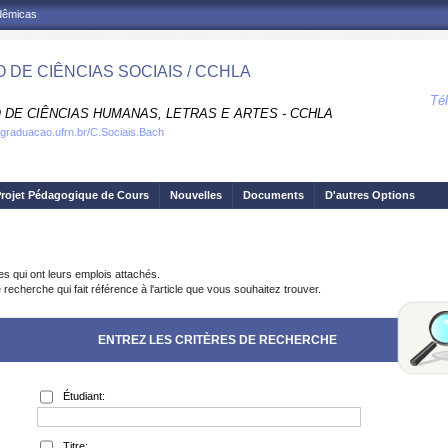
adêmicas
 DE CIÊNCIAS SOCIAIS / CCHLA
Té
 DE CIÊNCIAS HUMANAS, LETRAS E ARTES - CCHLA
.graduacao.ufrn.br/C.Sociais.Bach
rojet Pédagogique de Cours
Nouvelles
Documents
D'autres Options
es qui ont leurs emplois attachés.
recherche qui fait référence à l'article que vous souhaitez trouver.
ENTREZ LES CRITÈRES DE RECHERCHE
Étudiant:
Titre: