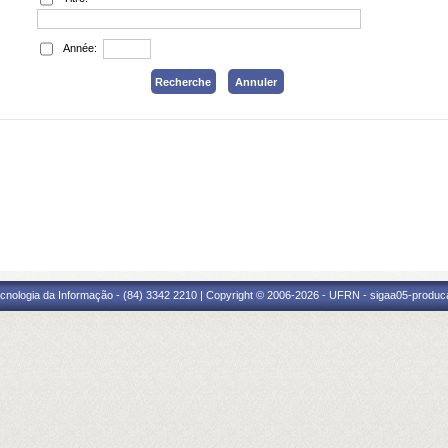
Année:
cnologia da Informação - (84) 3342 2210 | Copyright © 2006-2026 - UFRN - sigaa05-produca