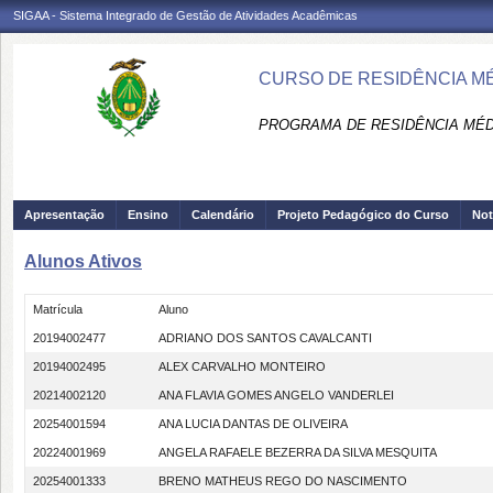
SIGAA - Sistema Integrado de Gestão de Atividades Acadêmicas
CURSO DE RESIDÊNCIA MÉ
PROGRAMA DE RESIDÊNCIA MÉDI
Apresentação
Ensino
Calendário
Projeto Pedagógico do Curso
Not
Alunos Ativos
Matrícula
Aluno
20194002477
ADRIANO DOS SANTOS CAVALCANTI
20194002495
ALEX CARVALHO MONTEIRO
20214002120
ANA FLAVIA GOMES ANGELO VANDERLEI
20254001594
ANA LUCIA DANTAS DE OLIVEIRA
20224001969
ANGELA RAFAELE BEZERRA DA SILVA MESQUITA
20254001333
BRENO MATHEUS REGO DO NASCIMENTO