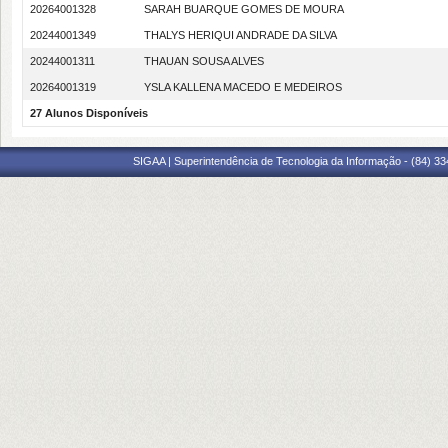
20264001328
SARAH BUARQUE GOMES DE MOURA
20244001349
THALYS HERIQUI ANDRADE DA SILVA
20244001311
THAUAN SOUSA ALVES
20264001319
YSLA KALLENA MACEDO E MEDEIROS
27 Alunos Disponíveis
SIGAA | Superintendência de Tecnologia da Informação - (84) 3