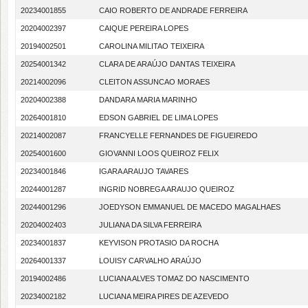
20234001855
CAIO ROBERTO DE ANDRADE FERREIRA
20204002397
CAIQUE PEREIRA LOPES
20194002501
CAROLINA MILITAO TEIXEIRA
20254001342
CLARA DE ARAÚJO DANTAS TEIXEIRA
20214002096
CLEITON ASSUNCAO MORAES
20204002388
DANDARA MARIA MARINHO
20264001810
EDSON GABRIEL DE LIMA LOPES
20214002087
FRANCYELLE FERNANDES DE FIGUEIREDO
20254001600
GIOVANNI LOOS QUEIROZ FELIX
20234001846
IGARA ARAUJO TAVARES
20244001287
INGRID NOBREGA ARAUJO QUEIROZ
20244001296
JOEDYSON EMMANUEL DE MACEDO MAGALHAES
20204002403
JULIANA DA SILVA FERREIRA
20234001837
KEYVISON PROTASIO DA ROCHA
20264001337
LOUISY CARVALHO ARAÚJO
20194002486
LUCIANA ALVES TOMAZ DO NASCIMENTO
20234002182
LUCIANA MEIRA PIRES DE AZEVEDO