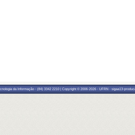
cnologia da Informação - (84) 3342 2210 | Copyright © 2006-2026 - UFRN - sigaa13-produca