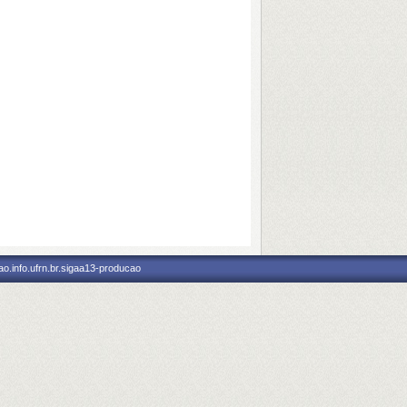
o.info.ufrn.br.sigaa13-producao