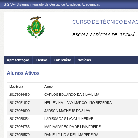
SIGAA - Sistema Integrado de Gestão de Atividades Acadêmicas
CURSO DE TÉCNICO EM AG
ESCOLA AGRÍCOLA DE JUNDIAÍ -
Apresentação
Ensino
Calendário
Notícias
Alunos Ativos
Matrícula
Aluno
20173064469
CARLOS EDUARDO DA SILVA LIMA
20173051827
HELLEN HALLANY MARCOLINO BEZERRA
20173064600
JADSON MATHEUS DA SILVA
20173058354
LARISSA DA SILVA GUILHERME
20173064763
MARIA APARECIDA DE LIMA FREIRE
20173058579
RANIELLY LIDIA DE LIMA PEREIRA