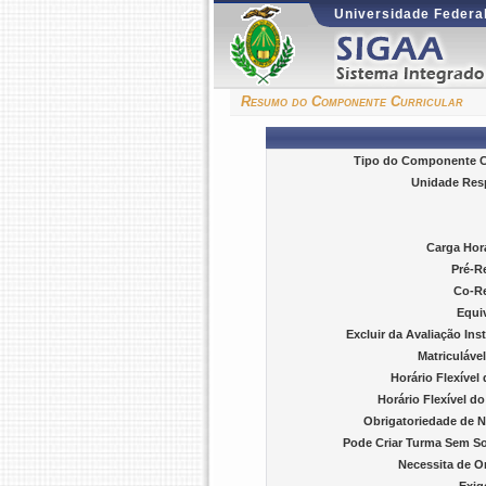
Universidade Federal
Resumo do Componente Curricular
Tipo do Componente Cu
Unidade Res
Carga Horá
Pré-R
Co-Re
Equiv
Excluir da Avaliação Inst
Matriculáve
Horário Flexível
Horário Flexível d
Obrigatoriedade de N
Pode Criar Turma Sem Sol
Necessita de O