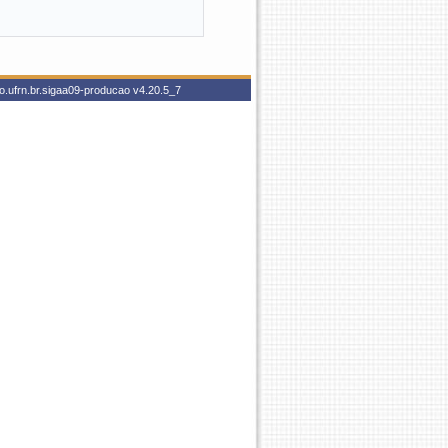
o.ufrn.br.sigaa09-producao
v4.20.5_7