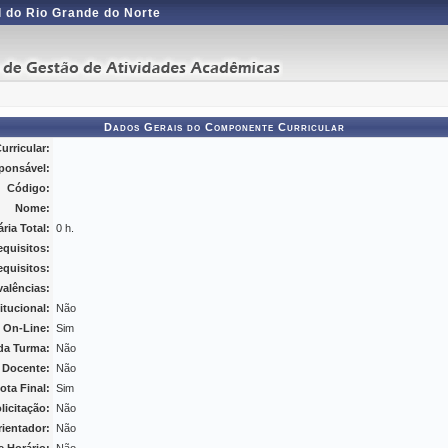
 do Rio Grande do Norte
Dados Gerais do Componente Curricular
rricular:
ponsável:
Código:
Nome:
ria Total:
0 h.
equisitos:
quisitos:
alências:
itucional:
Não
l On-Line:
Sim
 da Turma:
Não
o Docente:
Não
ota Final:
Sim
icitação:
Não
rientador:
Não