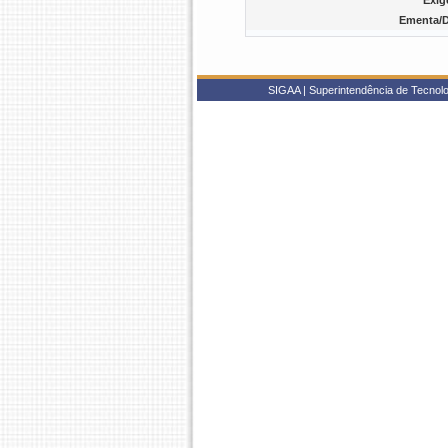
Exig
Ementa/D
SIGAA | Superintendência de Tecnolo