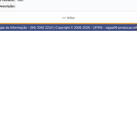
e Horário:
Não
escrição:
<< Voltar
gia da Informação - (84) 3342 2210 | Copyright © 2006-2026 - UFRN - sigaa09-producao.inf