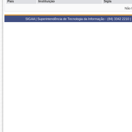
País
Instituição
Sigla
Não 
SIGAA | Superintendência de Tecnologia da Informação - (84) 3342 2210 