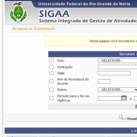
Universidade Federal do Rio Grande do Norte
Acordos de Cooperação
Nesta página você encontrará o
Informe 
País:
Instituição:
Sigla:
Ano de Assinatura do
Acordo:
Status:
Período para o fim da
a
Vigência:
: Visua
Lis