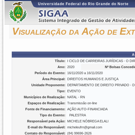
Universidade Federal do Rio Grande do Norte
Visualização da Ação de Ex
A
Título:
I CICLO DE CARREIRAS JURÍDICAS - O DIREI
Ano:
2020
Nº Bolsas Concedi
Período do Evento:
16/11/2020 a 16/11/2020
Área Principal:
DIREITOS HUMANOS E JUSTIÇA
Unidade Proponente:
DEPARTAMENTO DE DIREITO PRIVADO - D
Tipo:
EVENTO
Municípios de Realização:
NATAL - RN
Espaços de Realização:
Transmissão on-line
Fonte de Financiamento:
AÇÃO AUTO-FINANCIADA
Tipo do Evento:
PALESTRA
Responsável pela Ação:
MICHELE NÓBREGA ELALI
E-mail do Responsável:
micheleufrn@gmail.com
Contato do Responsável:
(84) 99696-2626