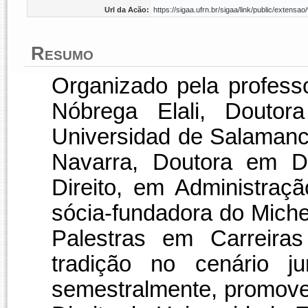
Url da Acão:
https://sigaa.ufrn.br/sigaa/link/public/exten
Resumo
Organizado pela profes
Nóbrega Elali, Doutor
Universidad de Salamanc
Navarra, Doutora em Di
Direito, em Administraç
sócia-fundadora do Michel
Palestras em Carreiras
tradição no cenário ju
semestralmente, promove