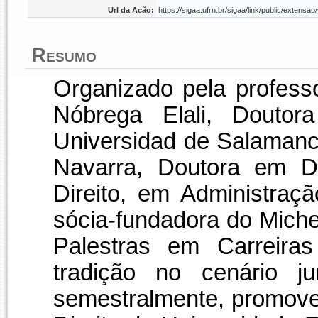
Url da Acão:
https://sigaa.ufrn.br/sigaa/link/public/exten
Resumo
Organizado pela profes
Nóbrega Elali, Doutor
Universidad de Salamanc
Navarra, Doutora em Di
Direito, em Administraç
sócia-fundadora do Michel
Palestras em Carreiras
tradição no cenário ju
semestralmente, promove