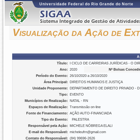
Universidade Federal do Rio Grande do Norte
Visualização da Ação de Ex
A
Título:
I CICLO DE CARREIRAS JURÍDICAS - O DIREI
Ano:
2020
Nº Bolsas Concedi
Período do Evento:
26/10/2020 a 26/10/2020
Área Principal:
DIREITOS HUMANOS E JUSTIÇA
Unidade Proponente:
DEPARTAMENTO DE DIREITO PRIVADO - D
Tipo:
EVENTO
Municípios de Realização:
NATAL - RN
Espaços de Realização:
Transmissão on-line
Fonte de Financiamento:
AÇÃO AUTO-FINANCIADA
Tipo do Evento:
PALESTRA
Responsável pela Ação:
MICHELE NÓBREGA ELALI
E-mail do Responsável:
micheleufrn@gmail.com
Contato do Responsável:
(84) 99696-2626