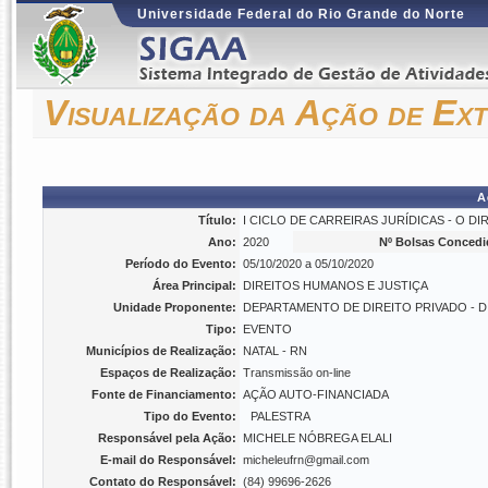
Universidade Federal do Rio Grande do Norte
Visualização da Ação de Ex
A
Título:
I CICLO DE CARREIRAS JURÍDICAS - O DIRE
Ano:
2020
Nº Bolsas Concedi
Período do Evento:
05/10/2020 a 05/10/2020
Área Principal:
DIREITOS HUMANOS E JUSTIÇA
Unidade Proponente:
DEPARTAMENTO DE DIREITO PRIVADO - D
Tipo:
EVENTO
Municípios de Realização:
NATAL - RN
Espaços de Realização:
Transmissão on-line
Fonte de Financiamento:
AÇÃO AUTO-FINANCIADA
Tipo do Evento:
PALESTRA
Responsável pela Ação:
MICHELE NÓBREGA ELALI
E-mail do Responsável:
micheleufrn@gmail.com
Contato do Responsável:
(84) 99696-2626