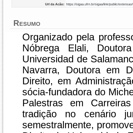
Url da Acão:
https://sigaa.ufrn.br/sigaa/link/public/exten
Resumo
Organizado pela profes
Nóbrega Elali, Doutor
Universidad de Salamanc
Navarra, Doutora em Di
Direito, em Administraç
sócia-fundadora do Michel
Palestras em Carreiras
tradição no cenário ju
semestralmente, promove